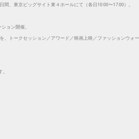
3日間、東京ビッグサイト東４ホールにて（各日10:00〜17:00）。
ボレーション開催。
ら”を、トークセッション／アワード／映画上映／ファッションウォ
す。