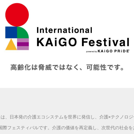
estival（IKF）』は、日本発の介護エコシステムを世界に発信し、介護×
国際フェスティバルです。介護の価値を再定義し、次世代の社会を