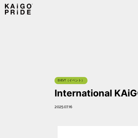
EVEVT（イベント）
International KAi
2025.07.16