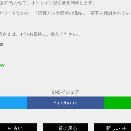
7の応募受付開始に合わせて、オンライン説明会を開催します。
とはどのようなアワードなのか」「応募方法や選考の流れ」「応募を検討さ
皆さまは、ぜひお気軽にご参加ください。
30
v5Y
SNSでシェア
Facebook
← 古い
一覧に戻る
新しい →