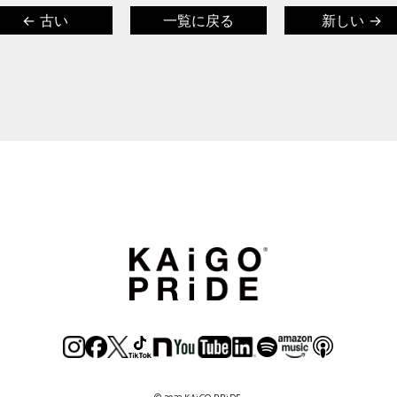
← 古い
一覧に戻る
新しい →